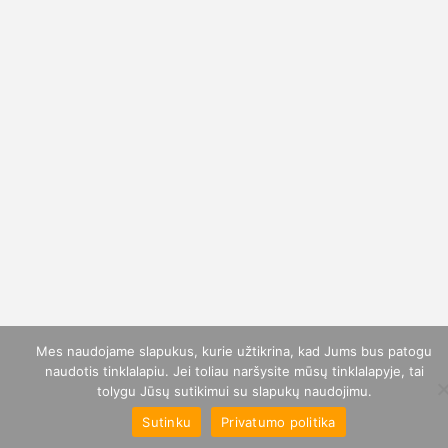
Informacija:
+371 26344954 🇱🇻 🇷🇺
+370 68644212 🇱🇹 🇬🇧
Visos teisės saugomos © 2026 gamtosoaze.lt - Pape
websvetaines.lt
Mes naudojame slapukus, kurie užtikrina, kad Jums bus patogu
naudotis tinklalapiu. Jei toliau naršysite mūsų tinklalapyje, tai
tolygu Jūsų sutikimui su slapukų naudojimu.
Sutinku
Privatumo politika