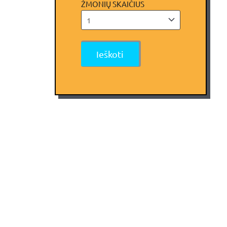
ŽMONIŲ SKAIČIUS
x