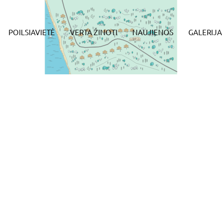
J7
J6
POILSIAVIETĖ
VERTA ŽINOTI
NAUJIENOS
GALERIJA
J5
J4
12
13
11
10
9
J3
8
J2
M1
J1
7
6
5
4
3
2
1