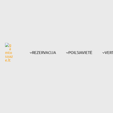
Pereiti
prie
turinio
REZERVACIJA
POILSIAVIETĖ
VERT