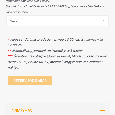
Papildomas mokestis už 1 naktį.
Susisiekti su administratore (+371 26344954), jeigu nerandate tinkamo
varianto žemiau.
*
Apgyvendinimas pradedamas nuo 15.00 val., išvykimas – iki
12.00 val.
**
Minimali apgyvendinimo trukmė yra: 3 naktys
***
Šventiniu laikotarpiu (Joninės 06-24, Mindaugo karūnavimo
diena 07-06, Žolinė 08-15) minimali apgyvendinimo trukmė 6
naktys.
REZERVUOK DABAR
APRAŠYMAS