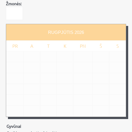
Žmonės:
RUGPJŪTIS
2026
PR
A
T
K
PN
Š
S
27
28
29
30
31
1
2
3
4
5
6
7
8
9
10
11
12
13
14
15
16
17
18
19
20
21
22
23
24
25
26
27
28
29
30
31
1
2
3
4
5
6
Gyvūnai